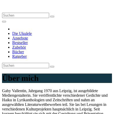
Zum
Magazin rund um die Ukulele
Inhalt
springen
Die Ukulele
Angebote
Bestseller
Zubehör
Bücher
Ratgeber
Über mich
Gaby Vallentin, Jahrgang 1970 aus Leipzig, ist ausgebildete
Mediengestalterin. Sie veröffentlichte verschiedener Gedichte und
Haiku in Lyrikanthologien und Zeitschriften und nahm an
ausgewählten Literaturwettbewerben teil. Sie las bei Lesungen in
verschiedenen Kulturprojekten hauptsächlich in Leipzig. Seit
kurzem beschäftigt sie sich mit der Gestaltung und Präsentation