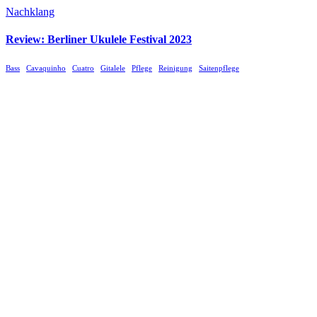
Nachklang
Review: Berliner Ukulele Festival 2023
Bass
Cavaquinho
Cuatro
Gitalele
Pflege
Reinigung
Saitenpflege